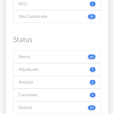
0011
1
Não Cadastrado
24
Status
Aberta
66
Adjudicado
7
Anulada
6
Cancelada
4
Deserta
10