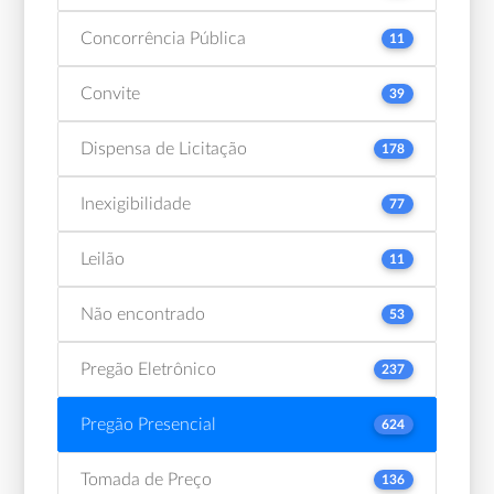
Concorrência Pública
11
Convite
39
Dispensa de Licitação
178
Inexigibilidade
77
Leilão
11
Não encontrado
53
Pregão Eletrônico
237
Pregão Presencial
624
Tomada de Preço
136