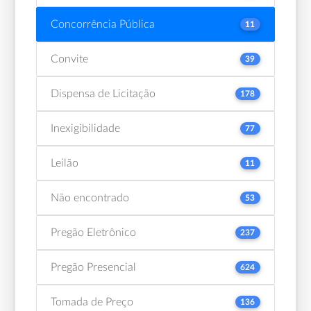
Concorrência Pública
11
Convite
39
Dispensa de Licitação
178
Inexigibilidade
77
Leilão
11
Não encontrado
53
Pregão Eletrônico
237
Pregão Presencial
624
Tomada de Preço
136