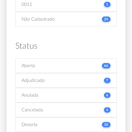
0011
1
Não Cadastrado
24
Status
Aberta
66
Adjudicado
7
Anulada
6
Cancelada
4
Deserta
10