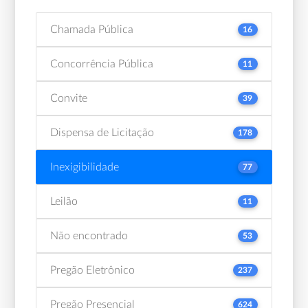
Chamada Pública
16
Concorrência Pública
11
Convite
39
Dispensa de Licitação
178
Inexigibilidade
77
Leilão
11
Não encontrado
53
Pregão Eletrônico
237
Pregão Presencial
624