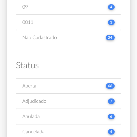
09
4
0011
1
Não Cadastrado
24
Status
Aberta
66
Adjudicado
7
Anulada
6
Cancelada
4