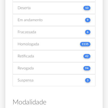
Deserta
10
Em andamento
9
Fracassada
6
Homologada
1135
Retificada
42
Revogada
94
Suspensa
3
Modalidade