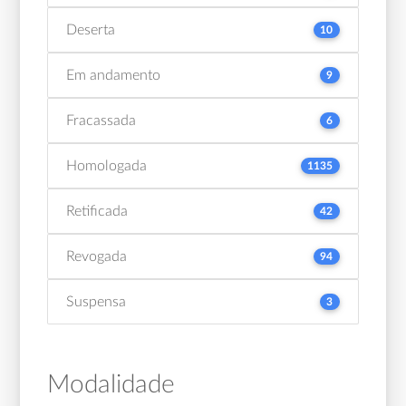
Deserta
10
Em andamento
9
Fracassada
6
Homologada
1135
Retificada
42
Revogada
94
Suspensa
3
Modalidade