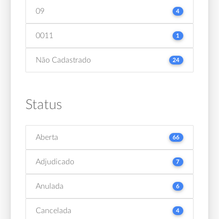
09
4
0011
1
Não Cadastrado
24
Status
Aberta
66
Adjudicado
7
Anulada
6
Cancelada
4