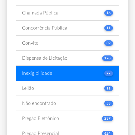
Chamada Pública
16
Concorrência Pública
11
Convite
39
Dispensa de Licitação
178
Inexigibilidade
77
Leilão
11
Não encontrado
53
Pregão Eletrônico
237
Pregão Presencial
624