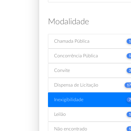
Modalidade
Chamada Pública
1
Concorrência Pública
1
Convite
3
Dispensa de Licitação
17
Inexigibilidade
7
Leilão
1
Não encontrado
5