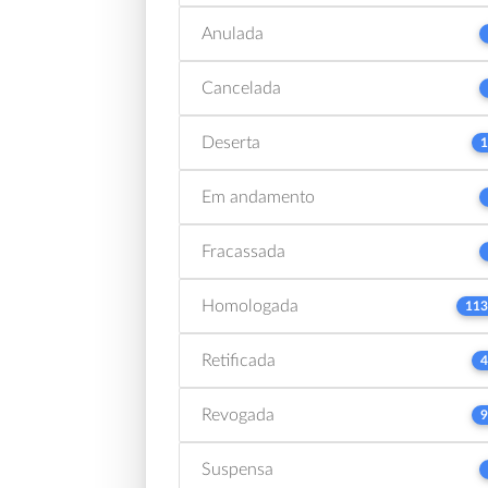
Anulada
Cancelada
Deserta
1
Em andamento
Fracassada
Homologada
113
Retificada
4
Revogada
9
Suspensa