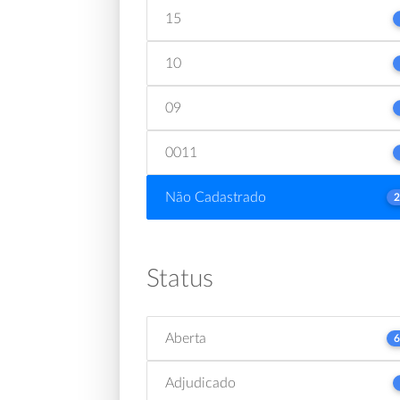
15
10
09
0011
Não Cadastrado
2
Status
Aberta
6
Adjudicado