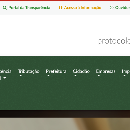
Portal da Transparência
Acesso à Informação
Ouvidor
protocol
tência
Tributação
Prefeitura
Cidadão
Empresas
Imp
l