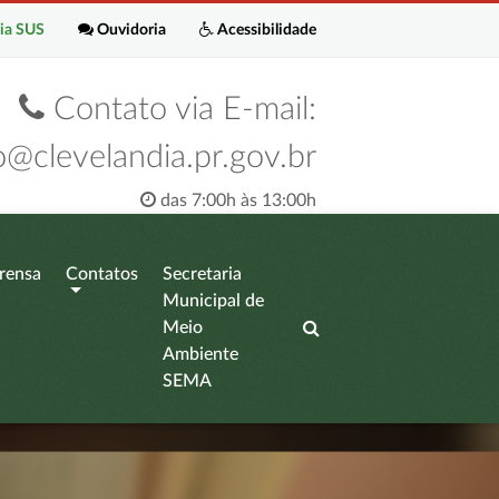
ia SUS
Ouvidoria
Acessibilidade
Contato via E-mail:
o@clevelandia.pr.gov.br
das 7:00h às 13:00h
rensa
Contatos
Secretaria
Municipal de
Meio
Ambiente
SEMA