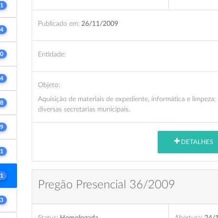
1
Publicado em:
26/11/2009
4
Entidade:
0
4
Objeto:
Aquisição de materiais de expediente, informática e limpeza
8
diversas secretarias municipais.
9
DETALHES
1
1
Pregão Presencial 36/2009
3
Status:
Homologada
Abertura:
24/