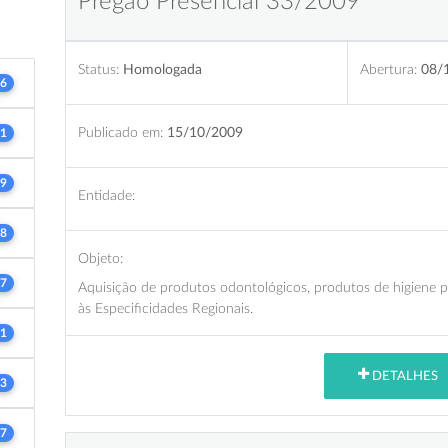
Pregão Presencial 33/2009
Status:
Homologada
Abertura:
08/
6
Publicado em:
15/10/2009
1
9
Entidade:
8
Objeto:
7
Aquisição de produtos odontológicos, produtos de higiene p
às Especificidades Regionais.
1
DETALHES
3
7