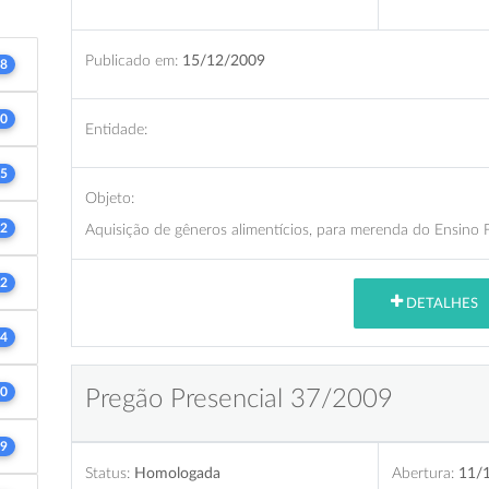
Publicado em:
15/12/2009
8
0
Entidade:
5
Objeto:
2
Aquisição de gêneros alimentícios, para merenda do Ensino
2
DETALHES
4
0
Pregão Presencial 37/2009
9
Status:
Homologada
Abertura:
11/