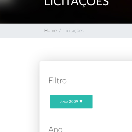
LICITAÇÕES
Home
Licitações
Filtro
2009
ANO:
Ano