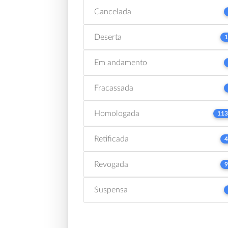
Cancelada
Deserta
1
Em andamento
Fracassada
Homologada
113
Retificada
4
Revogada
9
Suspensa