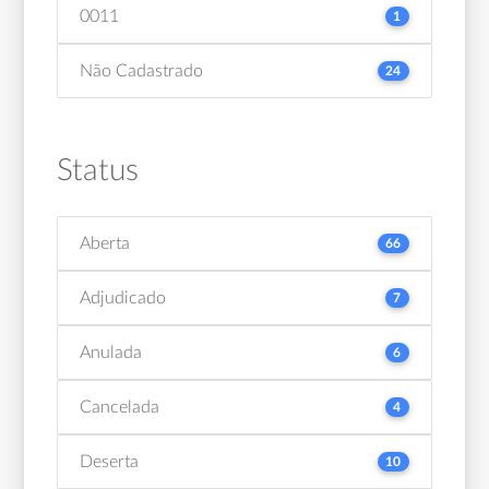
0011
1
Não Cadastrado
24
Status
Aberta
66
Adjudicado
7
Anulada
6
Cancelada
4
Deserta
10