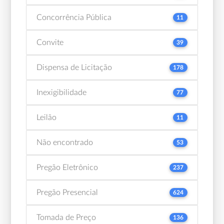
Concorrência Pública
11
Convite
39
Dispensa de Licitação
178
Inexigibilidade
77
Leilão
11
Não encontrado
53
Pregão Eletrônico
237
Pregão Presencial
624
Tomada de Preço
136