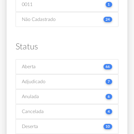
0011
1
Não Cadastrado
24
Status
Aberta
66
Adjudicado
7
Anulada
6
Cancelada
4
Deserta
10