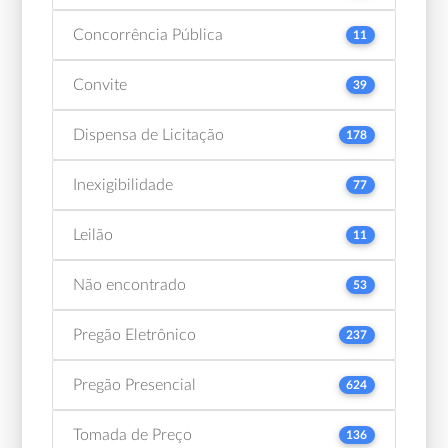
Concorrência Pública
11
Convite
39
Dispensa de Licitação
178
Inexigibilidade
77
Leilão
11
Não encontrado
53
Pregão Eletrônico
237
Pregão Presencial
624
Tomada de Preço
136