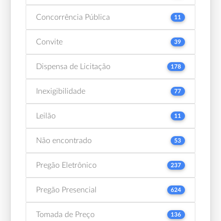
Concorrência Pública
11
Convite
39
Dispensa de Licitação
178
Inexigibilidade
77
Leilão
11
Não encontrado
53
Pregão Eletrônico
237
Pregão Presencial
624
Tomada de Preço
136