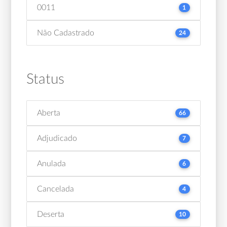
0011
1
Não Cadastrado
24
Status
Aberta
66
Adjudicado
7
Anulada
6
Cancelada
4
Deserta
10