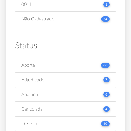
0011
1
Não Cadastrado
24
Status
Aberta
66
Adjudicado
7
Anulada
6
Cancelada
4
Deserta
10