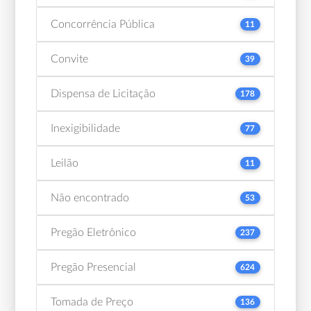
Concorrência Pública
11
Convite
39
Dispensa de Licitação
178
Inexigibilidade
77
Leilão
11
Não encontrado
53
Pregão Eletrônico
237
Pregão Presencial
624
Tomada de Preço
136