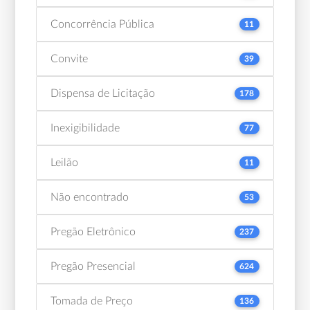
Concorrência Pública
11
Convite
39
Dispensa de Licitação
178
Inexigibilidade
77
Leilão
11
Não encontrado
53
Pregão Eletrônico
237
Pregão Presencial
624
Tomada de Preço
136