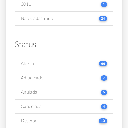
0011
1
Não Cadastrado
24
Status
Aberta
66
Adjudicado
7
Anulada
6
Cancelada
4
Deserta
10