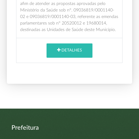
afim de atender as propostas aprovadas pelo
Ministério da Saúde sob nº. 09036819/0001140-
02 e 09036819/0001140-03, referente as emendas
parlamentares sob nº 20520012 e 19680014,
destinadas as Unidades de Saúde deste Município.
DETALHES
Prefeitura