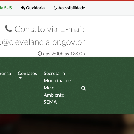
ia SUS
Ouvidoria
Acessibilidade
Contato via E-mail:
o@clevelandia.pr.gov.br
das 7:00h às 13:00h
rensa
Contatos
Secretaria
Municipal de
Meio
Ambiente
SEMA