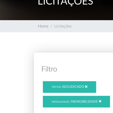
LICITAÇÕES
Home
Licitações
Filtro
ADJUDICADO
STATUS:
INEXIGIBILIDADE
MODALIDADE: