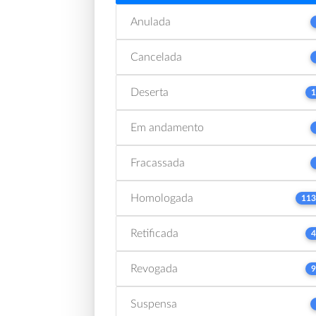
Anulada
Cancelada
Deserta
1
Em andamento
Fracassada
Homologada
113
Retificada
4
Revogada
9
Suspensa