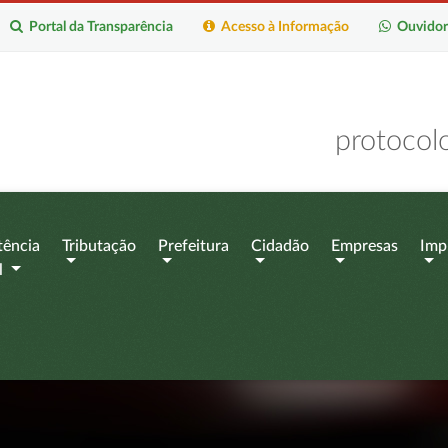
Portal da Transparência
Acesso à Informação
Ouvidor
protocol
tência
Tributação
Prefeitura
Cidadão
Empresas
Imp
l