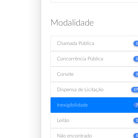
Modalidade
Chamada Pública
1
Concorrência Pública
1
Convite
3
Dispensa de Licitação
17
Inexigibilidade
7
Leilão
1
Não encontrado
5