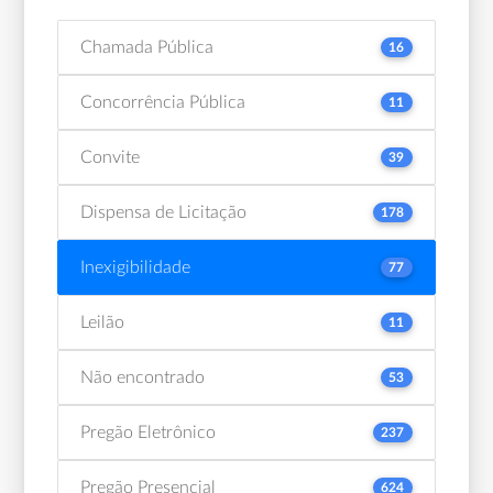
Chamada Pública
16
Concorrência Pública
11
Convite
39
Dispensa de Licitação
178
Inexigibilidade
77
Leilão
11
Não encontrado
53
Pregão Eletrônico
237
Pregão Presencial
624