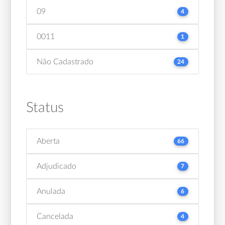
09
4
0011
1
Não Cadastrado
24
Status
Aberta
66
Adjudicado
7
Anulada
6
Cancelada
4