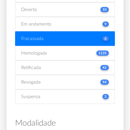
Deserta
10
Em andamento
9
Fracassada
6
Homologada
1135
Retificada
42
Revogada
94
Suspensa
3
Modalidade