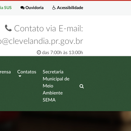
ia SUS
Ouvidoria
Acessibilidade
Contato via E-mail:
o@clevelandia.pr.gov.br
das 7:00h às 13:00h
rensa
Contatos
Secretaria
Municipal de
Meio
Ambiente
SEMA