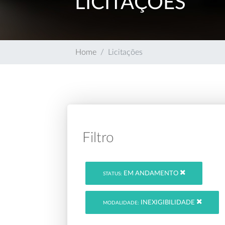
LICITAÇÕES
Home
Licitações
Filtro
EM ANDAMENTO
STATUS:
INEXIGIBILIDADE
MODALIDADE: