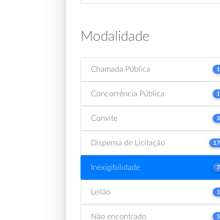
Modalidade
Chamada Pública
1
Concorrência Pública
1
Convite
3
Dispensa de Licitação
17
Inexigibilidade
7
Leilão
1
Não encontrado
5