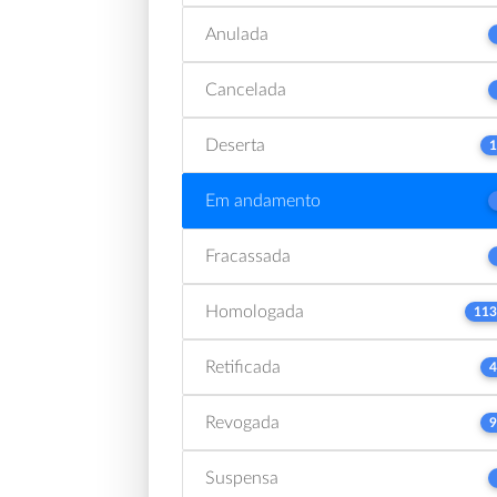
Anulada
Cancelada
Deserta
1
Em andamento
Fracassada
Homologada
113
Retificada
4
Revogada
9
Suspensa