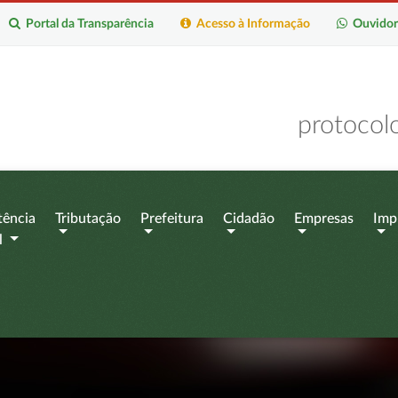
Portal da Transparência
Acesso à Informação
Ouvidor
protocol
tência
Tributação
Prefeitura
Cidadão
Empresas
Imp
l