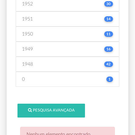
1952
30
1951
14
1950
11
1949
16
1948
42
0
1
PESQUISA AVANÇADA
Nenhum elemento encontrado.