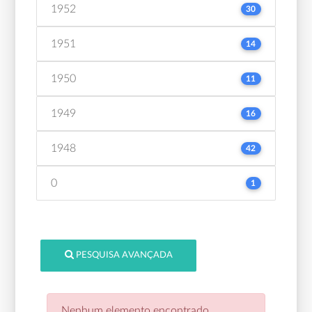
1952
30
1951
14
1950
11
1949
16
1948
42
0
1
PESQUISA AVANÇADA
Nenhum elemento encontrado.