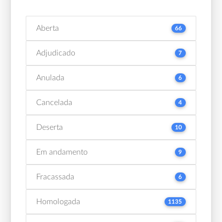
Aberta
66
Adjudicado
7
Anulada
6
Cancelada
4
Deserta
10
Em andamento
9
Fracassada
6
Homologada
1135