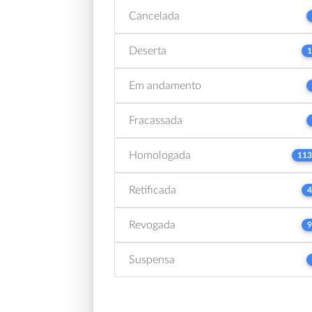
Cancelada
Deserta
1
Em andamento
Fracassada
Homologada
113
Retificada
4
Revogada
9
Suspensa