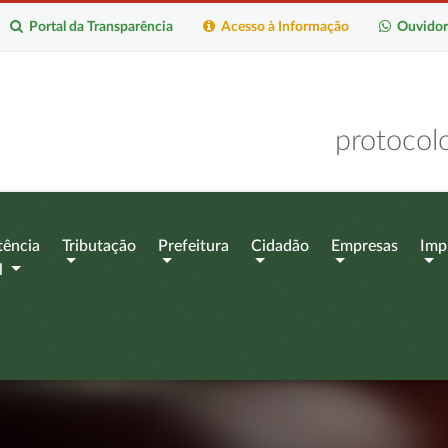
Portal da Transparência
Acesso à Informação
Ouvidor
protocol
tência
Tributação
Prefeitura
Cidadão
Empresas
Imp
l