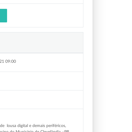
21 09:00
 lousa digital e demais periféricos,
nsino do Município de Clevelândia –PR