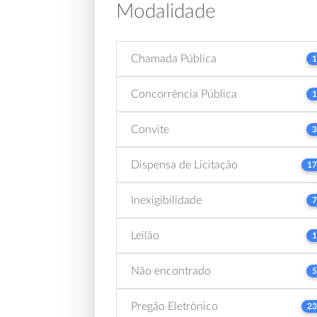
Modalidade
Chamada Pública
1
Concorrência Pública
1
Convite
3
Dispensa de Licitação
17
Inexigibilidade
7
Leilão
1
Não encontrado
5
Pregão Eletrônico
23