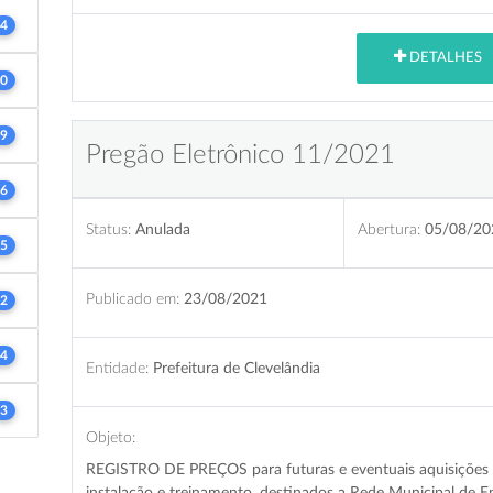
4
DETALHES
0
9
Pregão Eletrônico 11/2021
6
Status:
Anulada
Abertura:
05/08/20
5
Publicado em:
23/08/2021
2
4
Entidade:
Prefeitura de Clevelândia
3
Objeto:
REGISTRO DE PREÇOS para futuras e eventuais aquisições de
instalação e treinamento, destinados a Rede Municipal de E