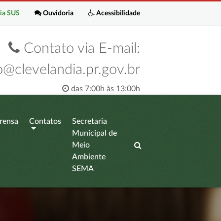
ia SUS
Ouvidoria
Acessibilidade
Contato via E-mail:
o@clevelandia.pr.gov.br
das 7:00h às 13:00h
rensa
Contatos
Secretaria
Municipal de
Meio
Ambiente
SEMA