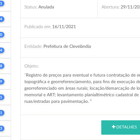
1
Status:
Anulada
Abertura:
29/11/20
4
Publicado em:
16/11/2021
0
Entidade:
Prefeitura de Clevelândia
4
Objeto:
8
“
Registro de preços para eventual e futura
contratação de e
topográfica e georreferenciamento, para fins de execução d
9
georreferenciado em áreas rurais; locação/demarcação de l
memorial e ART; levantamento planialtimétrico cadastral de
1
ruas/estradas para pavimentação. ”
1
DETALHES
3