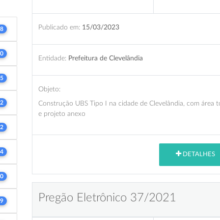
Publicado em:
15/03/2023
8
0
Entidade:
Prefeitura de Clevelândia
5
Objeto:
2
Construção UBS Tipo I na cidade de Clevelândia, com área 
e projeto anexo
2
4
DETALHES
0
Pregão Eletrônico 37/2021
9