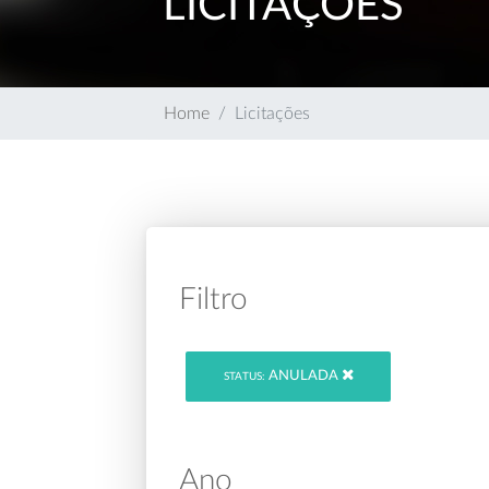
LICITAÇÕES
Home
Licitações
Filtro
ANULADA
STATUS:
Ano