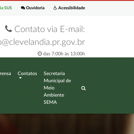
ia SUS
Ouvidoria
Acessibilidade
Contato via E-mail:
o@clevelandia.pr.gov.br
das 7:00h às 13:00h
rensa
Contatos
Secretaria
Municipal de
Meio
Ambiente
SEMA