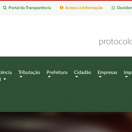
Portal da Transparência
Acesso à Informação
Ouvidor
protocol
tência
Tributação
Prefeitura
Cidadão
Empresas
Imp
l