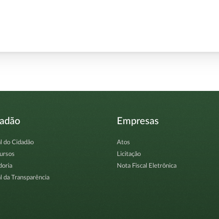
dadão
Empresas
l do Cidadão
Atos
ursos
Licitação
doria
Nota Fiscal Eletrônica
l da Transparência