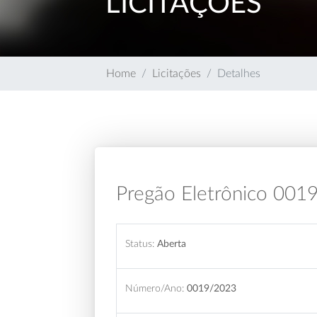
LICITAÇÕES
Home
Licitações
Detalhes
Pregão Eletrônico 001
Status:
Aberta
Número/Ano:
0019/2023