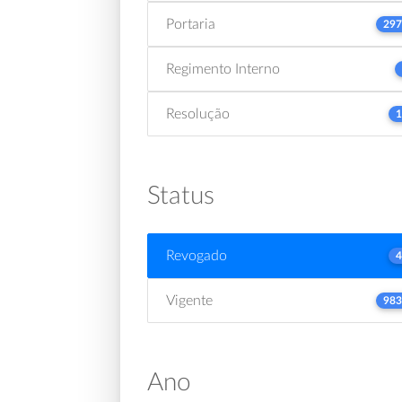
Portaria
297
Regimento Interno
Resolução
1
Status
Revogado
4
Vigente
983
Ano