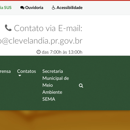
ia SUS
Ouvidoria
Acessibilidade
Contato via E-mail:
o@clevelandia.pr.gov.br
das 7:00h às 13:00h
rensa
Contatos
Secretaria
Municipal de
Meio
Ambiente
SEMA