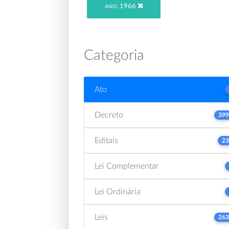
1966
ANO:
Categoria
Ato
Decreto
399
Editais
23
Lei Complementar
Lei Ordinária
Leis
263