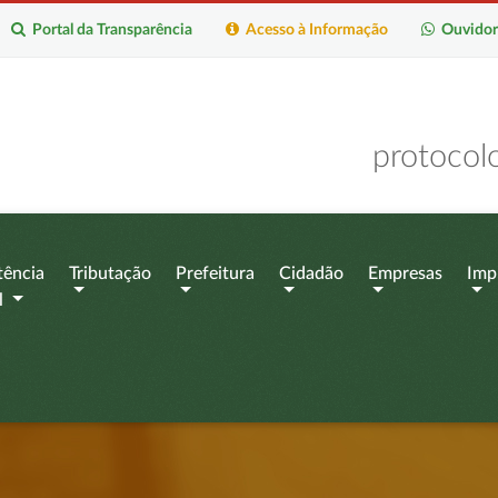
Portal da Transparência
Acesso à Informação
Ouvidor
protocol
tência
Tributação
Prefeitura
Cidadão
Empresas
Imp
l