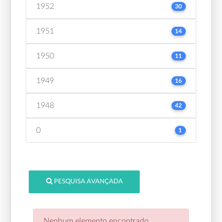
1952
30
1951
14
1950
11
1949
16
1948
42
0
1
PESQUISA AVANÇADA
Nenhum elemento encontrado.