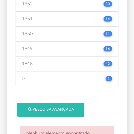
1952
30
1951
14
1950
11
1949
16
1948
42
0
1
PESQUISA AVANÇADA
Nenhum elemento encontrado.