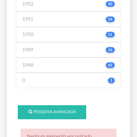
1952
30
1951
14
1950
11
1949
16
1948
42
0
1
PESQUISA AVANÇADA
Nenhum elemento encontrado.