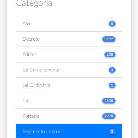
Categoria
Ato
8
Decreto
3992
Editais
238
Lei Complementar
3
Lei Ordinária
1
Leis
2638
Portaria
2978
Regimento Interno
3