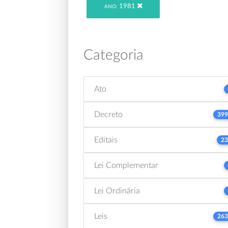
1981
ANO:
Categoria
Ato
Decreto
399
Editais
23
Lei Complementar
Lei Ordinária
Leis
263