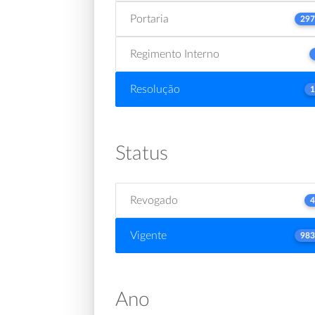
Portaria
297
Regimento Interno
Resolução
1
Status
Revogado
4
Vigente
983
Ano