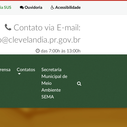
ia SUS
Ouvidoria
Acessibilidade
Contato via E-mail:
o@clevelandia.pr.gov.br
das 7:00h às 13:00h
rensa
Contatos
Secretaria
Municipal de
Meio
Ambiente
SEMA