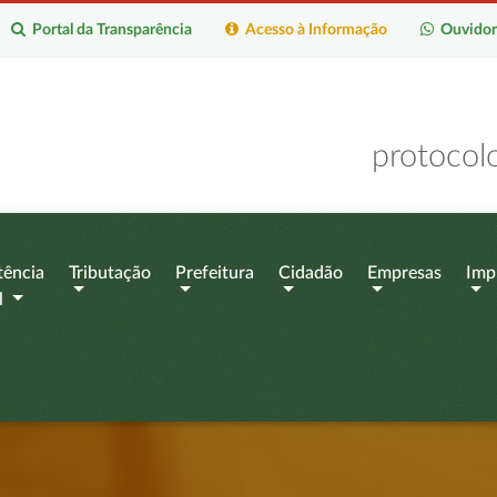
Portal da Transparência
Acesso à Informação
Ouvidor
protocol
tência
Tributação
Prefeitura
Cidadão
Empresas
Imp
l