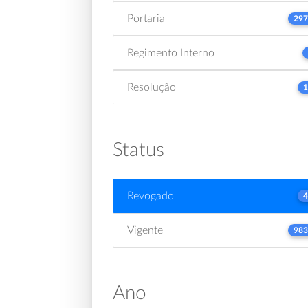
Portaria
297
Regimento Interno
Resolução
1
Status
Revogado
4
Vigente
983
Ano