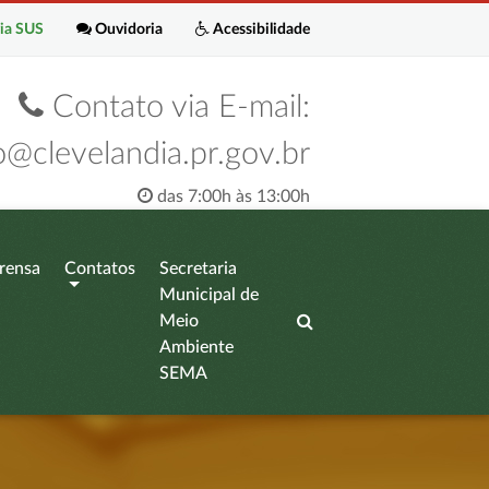
ia SUS
Ouvidoria
Acessibilidade
Contato via E-mail:
o@clevelandia.pr.gov.br
das 7:00h às 13:00h
rensa
Contatos
Secretaria
Municipal de
Meio
Ambiente
SEMA