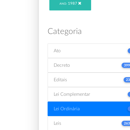
1987
ANO:
Categoria
Ato
Decreto
399
Editais
23
Lei Complementar
Lei Ordinária
Leis
263