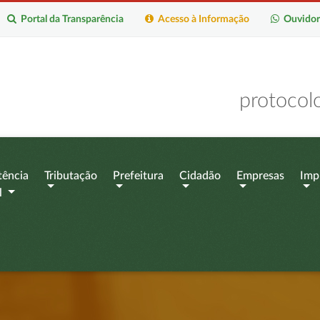
Portal da Transparência
Acesso à Informação
Ouvidor
protocol
tência
Tributação
Prefeitura
Cidadão
Empresas
Imp
l