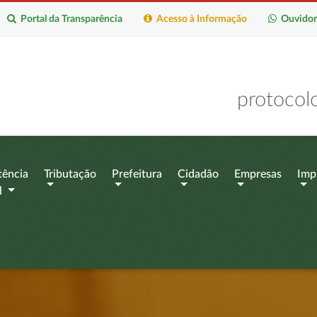
Portal da Transparência
Acesso à Informação
Ouvidor
protocol
tência
Tributação
Prefeitura
Cidadão
Empresas
Imp
l