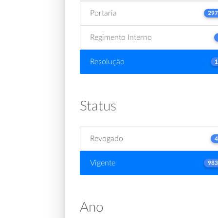
Portaria
297
Regimento Interno
Resolução
1
Status
Revogado
4
Vigente
983
Ano