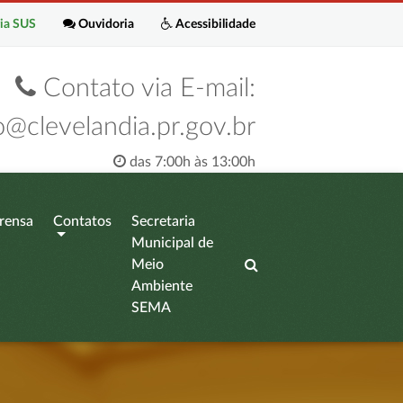
ia SUS
Ouvidoria
Acessibilidade
Contato via E-mail:
o@clevelandia.pr.gov.br
das 7:00h às 13:00h
rensa
Contatos
Secretaria
Municipal de
Meio
Ambiente
SEMA