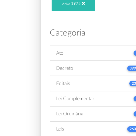
1975
ANO:
Categoria
Ato
Decreto
399
Editais
23
Lei Complementar
Lei Ordinária
Leis
263