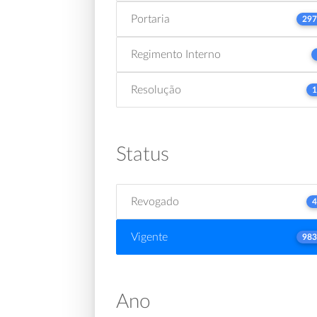
Portaria
297
Regimento Interno
Resolução
1
Status
Revogado
4
Vigente
983
Ano