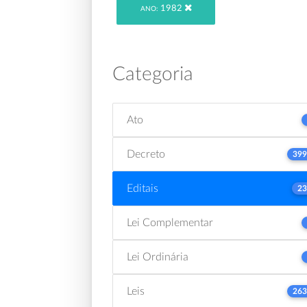
1982
ANO:
Categoria
Ato
Decreto
399
Editais
23
Lei Complementar
Lei Ordinária
Leis
263