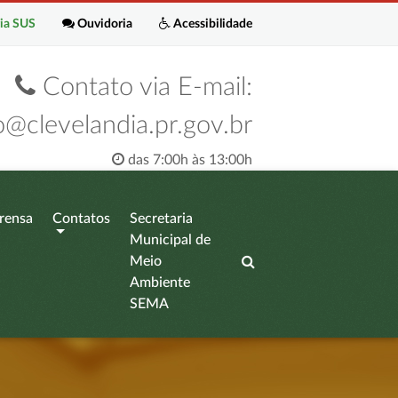
ia SUS
Ouvidoria
Acessibilidade
Contato via E-mail:
o@clevelandia.pr.gov.br
das 7:00h às 13:00h
rensa
Contatos
Secretaria
Municipal de
Meio
Ambiente
SEMA