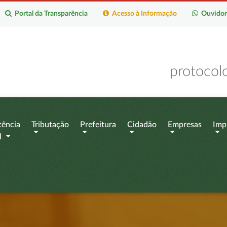
Portal da Transparência
Acesso à Informação
Ouvidor
protocol
tência
Tributação
Prefeitura
Cidadão
Empresas
Imp
l