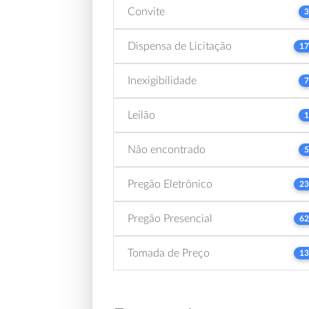
Convite
3
Dispensa de Licitação
17
Inexigibilidade
7
Leilão
1
Não encontrado
5
Pregão Eletrônico
23
Pregão Presencial
62
Tomada de Preço
13