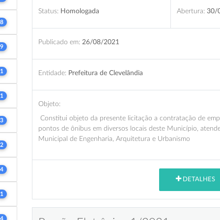
Status:
Homologada
Abertura:
30/
8
Publicado em:
26/08/2021
9
1
Entidade:
Prefeitura de Clevelândia
1
Objeto:
Constitui objeto da presente licitação a contratação de emp
3
pontos de ônibus em diversos locais deste Município, atend
Municipal de Engenharia, Arquitetura e Urbanismo
2
4
DETALHES
1
4