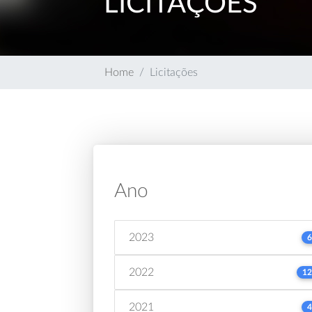
LICITAÇÕES
Home
Licitações
Ano
2023
6
2022
12
2021
4