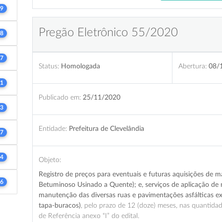
9
Pregão Eletrônico 55/2020
8
7
Status:
Homologada
Abertura:
08/
1
Publicado em:
25/11/2020
3
Entidade:
Prefeitura de Clevelândia
7
4
Objeto:
Registro de preços para eventuais e futuras aquisições de 
6
Betuminoso Usinado a Quente); e, serviços de aplicação de m
manutenção das diversas ruas e pavimentações asfálticas ex
tapa-buracos)
, pelo prazo de 12 (doze) meses,
nas quantidad
de Referência anexo “I” do edital.