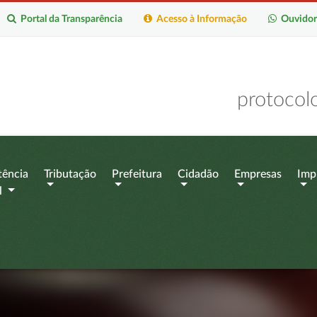
Portal da Transparência
Acesso à Informação
Ouvidor
protocol
tência
Tributação
Prefeitura
Cidadão
Empresas
Imp
l