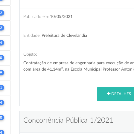
2
Publicado em:
10/05/2021
2
Entidade:
Prefeitura de Clevelândia
4
Objeto:
0
Contratação de empresa de engenharia para execução de a
com área de 41,14m², na Escola Municipal Professor Antoni
9
1
DETALHES
4
0
Concorrência Pública 1/2021
4