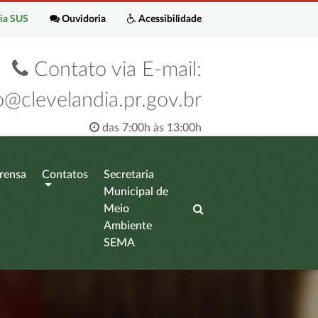
ia SUS
Ouvidoria
Acessibilidade
Contato via E-mail:
o@clevelandia.pr.gov.br
das 7:00h às 13:00h
rensa
Contatos
Secretaria
Municipal de
Meio
Ambiente
SEMA