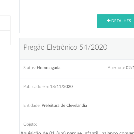
DETALHES
Pregão Eletrônico 54/2020
Status:
Homologada
Abertura:
02/
Publicado em:
18/11/2020
Entidade:
Prefeitura de Clevelândia
Objeto:
Aquisição de 01 (um) parque infantil, balanço conven