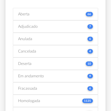
Aberta
66
Adjudicado
7
Anulada
6
Cancelada
4
Deserta
10
Em andamento
9
Fracassada
6
Homologada
1135