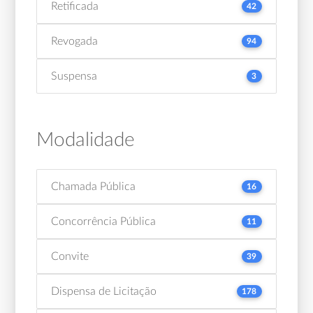
Retificada
42
Revogada
94
Suspensa
3
Modalidade
Chamada Pública
16
Concorrência Pública
11
Convite
39
Dispensa de Licitação
178