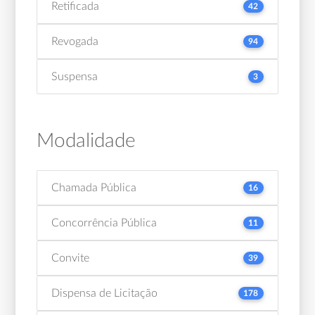
Retificada
42
Revogada
94
Suspensa
3
Modalidade
Chamada Pública
16
Concorrência Pública
11
Convite
39
Dispensa de Licitação
178