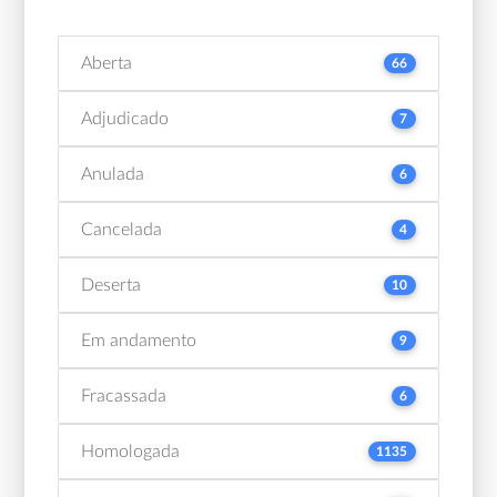
Aberta
66
Adjudicado
7
Anulada
6
Cancelada
4
Deserta
10
Em andamento
9
Fracassada
6
Homologada
1135