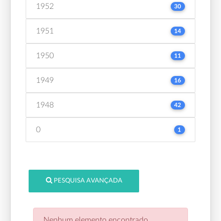
1952
30
1951
14
1950
11
1949
16
1948
42
0
1
PESQUISA AVANÇADA
Nenhum elemento encontrado.