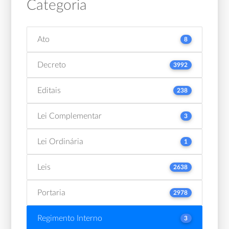
Categoria
Ato
8
Decreto
3992
Editais
238
Lei Complementar
3
Lei Ordinária
1
Leis
2638
Portaria
2978
Regimento Interno
3