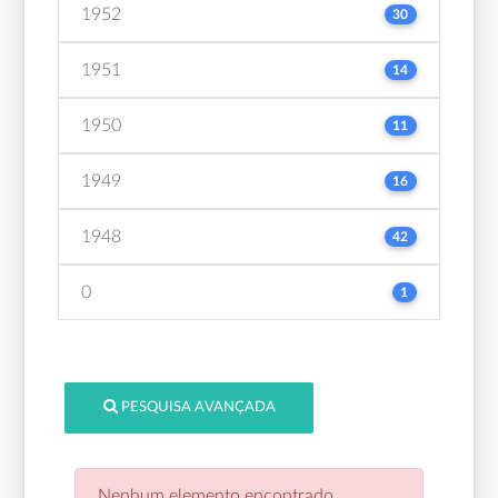
1952
30
1951
14
1950
11
1949
16
1948
42
0
1
PESQUISA AVANÇADA
Nenhum elemento encontrado.