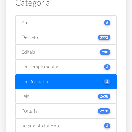
Categoria
Ato
8
Decreto
3992
Editais
238
Lei Complementar
3
Lei Ordinária
1
Leis
2638
Portaria
2978
Regimento Interno
3