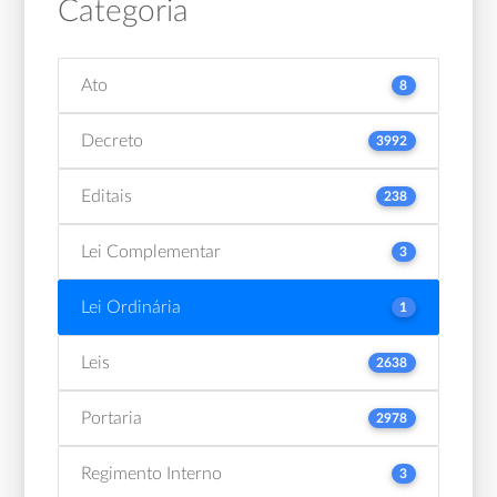
Categoria
Ato
8
Decreto
3992
Editais
238
Lei Complementar
3
Lei Ordinária
1
Leis
2638
Portaria
2978
Regimento Interno
3