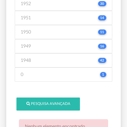
1952
30
1951
14
1950
11
1949
16
1948
42
0
1
PESQUISA AVANÇADA
Nenhum elemento encontrado.