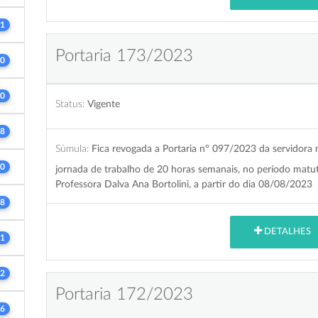
1
Portaria 173/2023
0
0
Status:
Vigente
8
Súmula:
Fica revogada a Portaria n° 097/2023 da servidora
0
jornada de trabalho de 20 horas semanais, no período matuti
Professora Dalva Ana Bortolini, a partir do dia 08/08/2023
8
DETALHES
1
2
Portaria 172/2023
6