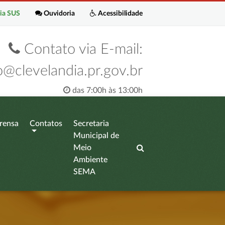
ia SUS
Ouvidoria
Acessibilidade
Contato via E-mail:
o@clevelandia.pr.gov.br
das 7:00h às 13:00h
rensa
Contatos
Secretaria
Municipal de
Meio
Ambiente
SEMA