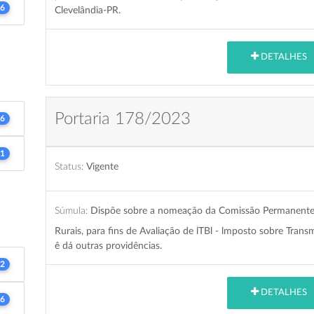
6
Clevelândia-PR.
DETALHES
Portaria 178/2023
6
1
Status:
Vigente
Súmula:
Dispõe sobre a nomeação da Comissão Permanente 
Rurais, para fins de Avaliação de lTBl - lmposto sobre Trans
ê dá outras providências.
2
DETALHES
6