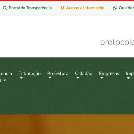
Portal da Transparência
Acesso à Informação
Ouvidor
protocol
tência
Tributação
Prefeitura
Cidadão
Empresas
Imp
l