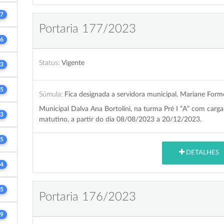
7
Portaria 177/2023
6
Status:
Vigente
3
5
Súmula:
Fica designada a servidora municipal, Mariane For
Municipal Dalva Ana Bortolini, na turma Pré I “A” com carga
3
matutino, a partir do dia 08/08/2023 a 20/12/2023.
5
DETALHES
4
5
Portaria 176/2023
9