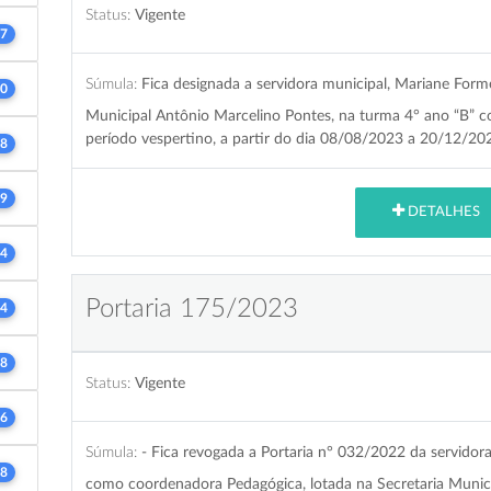
Status:
Vigente
7
Súmula:
Fica designada a servidora municipal, Mariane For
0
Municipal Antônio Marcelino Pontes, na turma 4° ano “B” c
período vespertino, a partir do dia 08/08/2023 a 20/12/20
8
9
DETALHES
4
Portaria 175/2023
4
8
Status:
Vigente
6
Súmula:
- Fica revogada a Portaria n° 032/2022 da servido
8
como coordenadora Pedagógica, lotada na Secretaria Munici