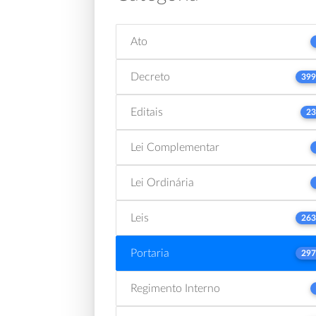
Ato
Decreto
399
Editais
23
Lei Complementar
Lei Ordinária
Leis
263
Portaria
297
Regimento Interno