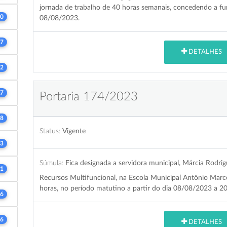
jornada de trabalho de 40 horas semanais, concedendo a fun
0
08/08/2023.
7
DETALHES
2
7
Portaria 174/2023
8
Status:
Vigente
3
Súmula:
Fica designada a servidora municipal, Márcia Rodri
1
Recursos Multifuncional, na Escola Municipal Antônio Marc
horas, no período matutino a partir do dia 08/08/2023 a 
6
6
DETALHES