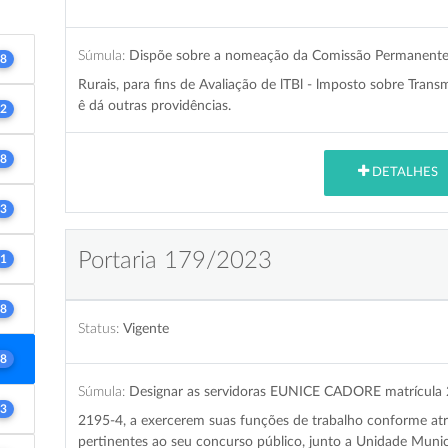
Súmula:
Dispõe sobre a nomeação da Comissão Permanente 
8
Rurais, para fins de Avaliação de lTBl - lmposto sobre Trans
ê dá outras providências.
2
8
DETALHES
3
Portaria 179/2023
1
8
Status:
Vigente
8
Súmula:
Designar as servidoras EUNICE CADORE matrícula
3
2195-4, a exercerem suas funções de trabalho conforme atr
pertinentes ao seu concurso público, junto a Unidade Munic