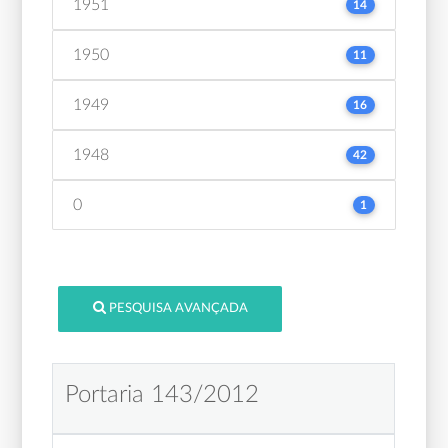
1951
14
1950
11
1949
16
1948
42
0
1
PESQUISA AVANÇADA
Portaria 143/2012