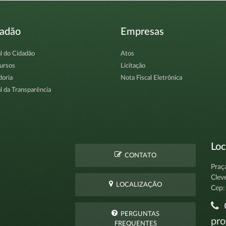
dadão
Empresas
l do Cidadão
Atos
ursos
Licitação
doria
Nota Fiscal Eletrônica
l da Transparência
Loc
CONTATO
Praç
Clev
LOCALIZAÇÃO
Cep:
C
PERGUNTAS
pro
FREQUENTES