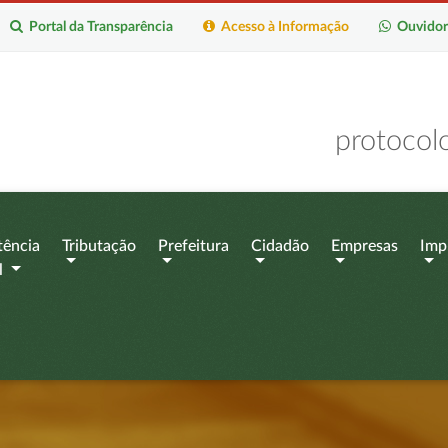
Portal da Transparência
Acesso à Informação
Ouvidor
protocol
tência
Tributação
Prefeitura
Cidadão
Empresas
Imp
l