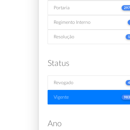
Portaria
297
Regimento Interno
Resolução
1
Status
Revogado
4
Vigente
983
Ano