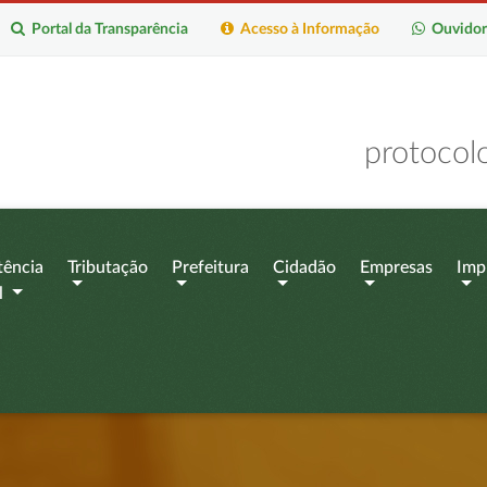
Portal da Transparência
Acesso à Informação
Ouvidor
protocol
tência
Tributação
Prefeitura
Cidadão
Empresas
Imp
l