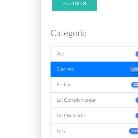
1985
ANO:
Categoria
Ato
Decreto
399
Editais
23
Lei Complementar
Lei Ordinária
Leis
263