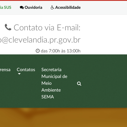
ia SUS
Ouvidoria
Acessibilidade
Contato via E-mail:
o@clevelandia.pr.gov.br
das 7:00h às 13:00h
rensa
Contatos
Secretaria
Municipal de
Meio
Ambiente
SEMA