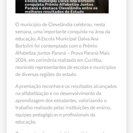
O município de Clevelândia celebrou, nesta
semana, uma importante conquista na área da
educação. A Escola Municipal Dalva Ana
Bortolini foi contemplada com o Prêmio
Alfabetiza Juntos Paraná – Prova Paraná Mais
2024, em cerimônia realizada em Curitiba,
reunindo representantes de escolas e municípios
de diversas regiões do estado.
A premiação reconhece os resultados alcançados
na alfabetização e no desenvolvimento da
aprendizagem dos estudantes, valorizando o
trabalho realizado pelas instituições de ensino,
equipes pedagógicas e profissionais da
educação.