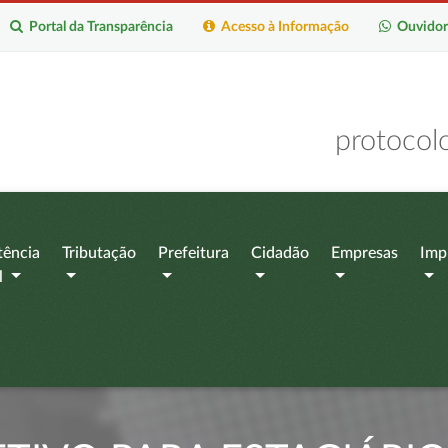
Portal da Transparência
Acesso à Informação
Ouvidor
protocol
tência
Tributação
Prefeitura
Cidadão
Empresas
Imp
l