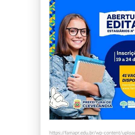
https://famapr.edu.br/wp-content/uploa