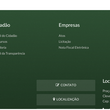
dadão
Empresas
l do Cidadão
Atos
ursos
Licitação
doria
Nota Fiscal Eletrônica
l da Transparência
Loc
CONTATO
Praç
Clev
LOCALIZAÇÃO
Cep: