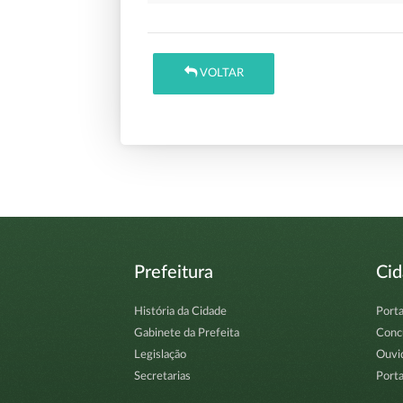
VOLTAR
Prefeitura
Ci
História da Cidade
Porta
Gabinete da Prefeita
Conc
Legislação
Ouvi
Secretarias
Porta