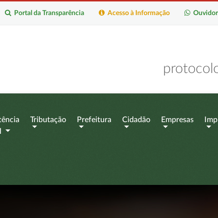
Portal da Transparência
Acesso à Informação
Ouvidor
protocol
tência
Tributação
Prefeitura
Cidadão
Empresas
Imp
l