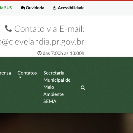
ia SUS
Ouvidoria
Acessibilidade
Contato via E-mail:
o@clevelandia.pr.gov.br
das 7:00h às 13:00h
rensa
Contatos
Secretaria
Municipal de
Meio
Ambiente
SEMA