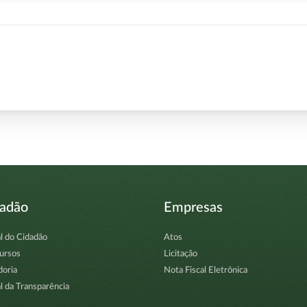
dadão
Empresas
l do Cidadão
Atos
ursos
Licitação
doria
Nota Fiscal Eletrônica
l da Transparência