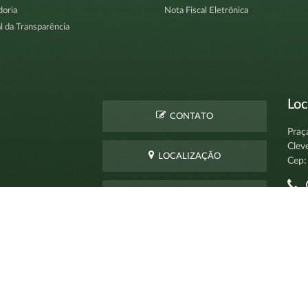
doria
Nota Fiscal Eletrônica
l da Transparência
Loc
CONTATO
Praç
Clev
LOCALIZAÇÃO
Cep:
C
PERGUNTAS
pro
FREQUENTES
t
2026 © Prefeitura Municipal de Clevelândia | Desenvolvido por: