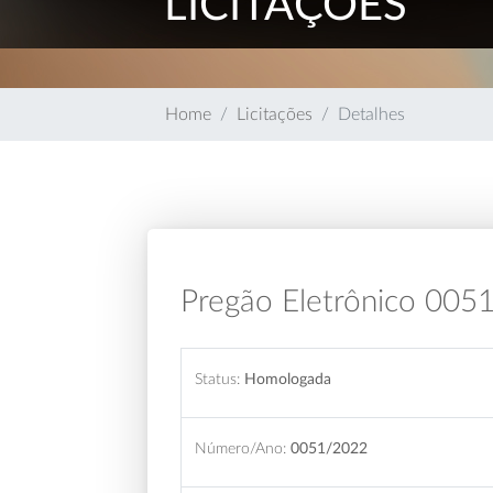
LICITAÇÕES
Home
Licitações
Detalhes
Pregão Eletrônico 005
Status:
Homologada
Número/Ano:
0051/2022