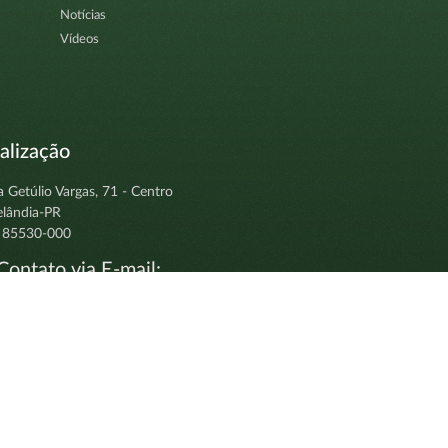
Notícias
Vídeos
alização
a Getúlio Vargas, 71 - Centro
elândia-PR
 85530-000
ontato via E-mail:
tocolo@clevelandia.pr.gov.br
i@clevelandia.pr.gov.br