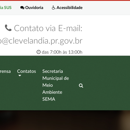
ia SUS
Ouvidoria
Acessibilidade
Contato via E-mail:
o@clevelandia.pr.gov.br
das 7:00h às 13:00h
rensa
Contatos
Secretaria
Municipal de
Meio
Ambiente
SEMA