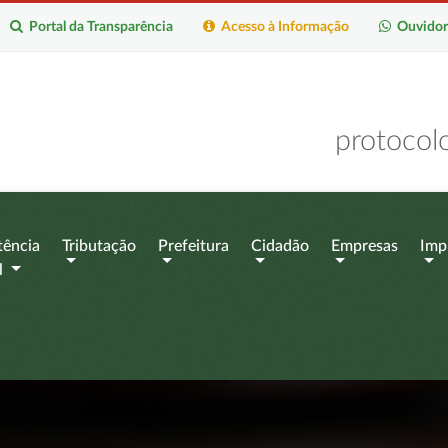
Portal da Transparência
Acesso à Informação
Ouvidor
protocol
tência
Tributação
Prefeitura
Cidadão
Empresas
Imp
l