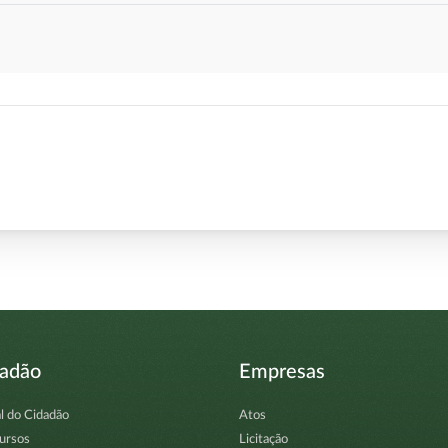
dadão
Empresas
l do Cidadão
Atos
ursos
Licitação