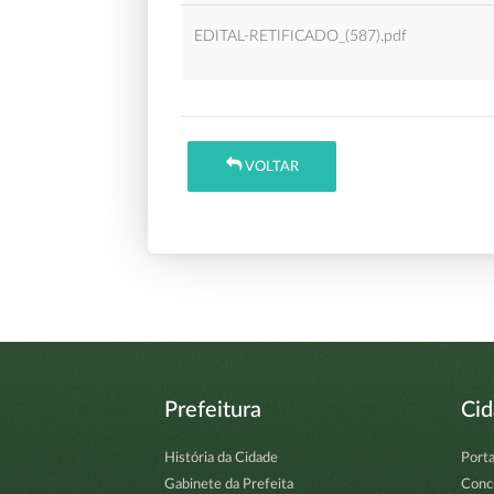
EDITAL-RETIFICADO_(587).pdf
VOLTAR
Prefeitura
Ci
História da Cidade
Porta
Gabinete da Prefeita
Conc