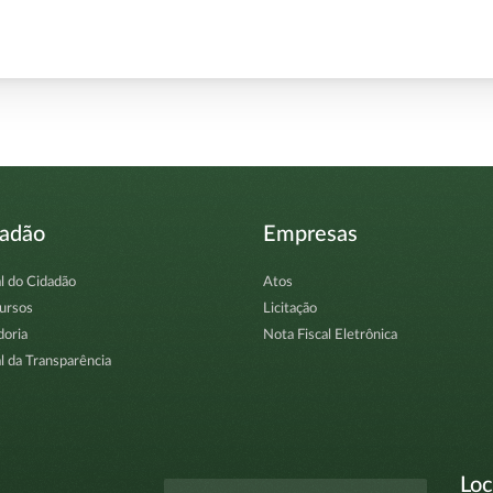
dadão
Empresas
l do Cidadão
Atos
ursos
Licitação
doria
Nota Fiscal Eletrônica
l da Transparência
Loc