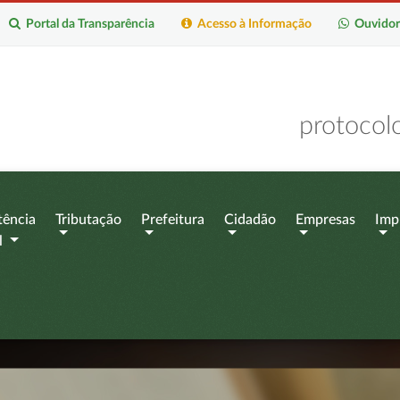
Portal da Transparência
Acesso à Informação
Ouvidor
protocol
tência
Tributação
Prefeitura
Cidadão
Empresas
Imp
l