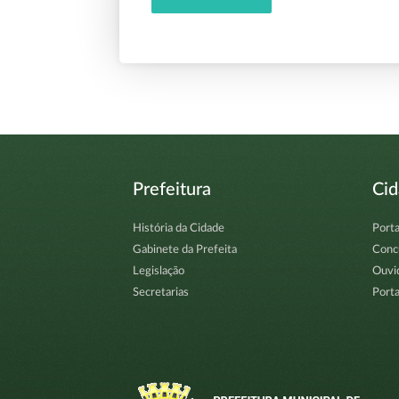
Prefeitura
Ci
História da Cidade
Porta
Gabinete da Prefeita
Conc
Legislação
Ouvi
Secretarias
Porta