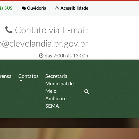
ia SUS
Ouvidoria
Acessibilidade
Contato via E-mail:
o@clevelandia.pr.gov.br
das 7:00h às 13:00h
rensa
Contatos
Secretaria
Municipal de
Meio
Ambiente
SEMA