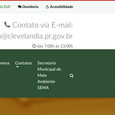
ia SUS
Ouvidoria
Acessibilidade
Contato via E-mail:
o@clevelandia.pr.gov.br
das 7:00h às 13:00h
rensa
Contatos
Secretaria
Municipal de
Meio
Ambiente
SEMA