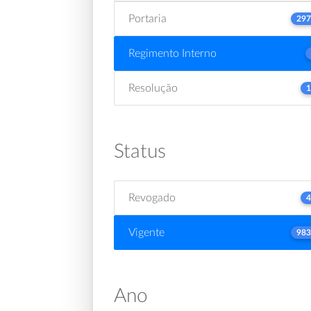
Portaria
297
Regimento Interno
Resolução
1
Status
Revogado
4
Vigente
983
Ano