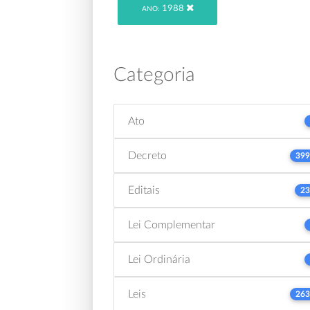
1988
ANO:
Categoria
Ato
Decreto
399
Editais
23
Lei Complementar
Lei Ordinária
Leis
263