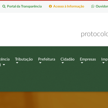
Portal da Transparência
Acesso à Informação
Ouvidor
protocol
tência
Tributação
Prefeitura
Cidadão
Empresas
Imp
l