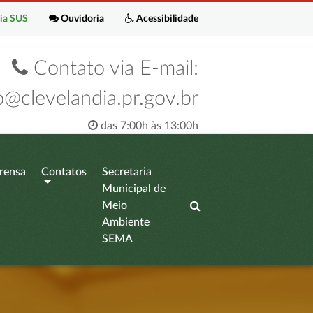
ia SUS
Ouvidoria
Acessibilidade
Contato via E-mail:
o@clevelandia.pr.gov.br
das 7:00h às 13:00h
rensa
Contatos
Secretaria
Municipal de
Meio
Ambiente
SEMA