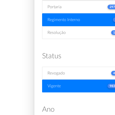
Portaria
297
Regimento Interno
Resolução
1
Status
Revogado
4
Vigente
983
Ano