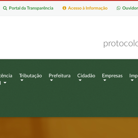
Portal da Transparência
Acesso à Informação
Ouvidor
protocol
tência
Tributação
Prefeitura
Cidadão
Empresas
Imp
l