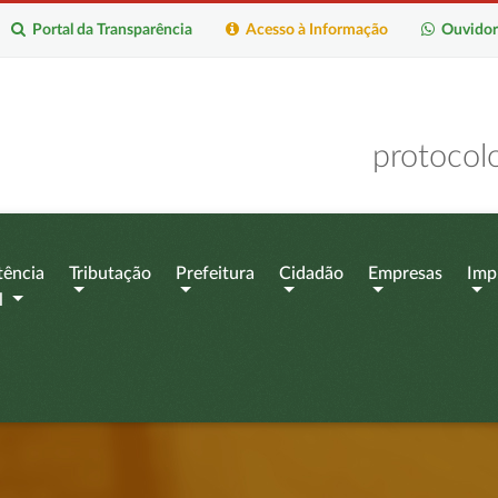
Portal da Transparência
Acesso à Informação
Ouvidor
protocol
tência
Tributação
Prefeitura
Cidadão
Empresas
Imp
l