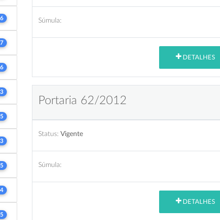
6
Súmula:
7
DETALHES
6
3
Portaria 62/2012
5
Status:
Vigente
3
Súmula:
5
4
DETALHES
5