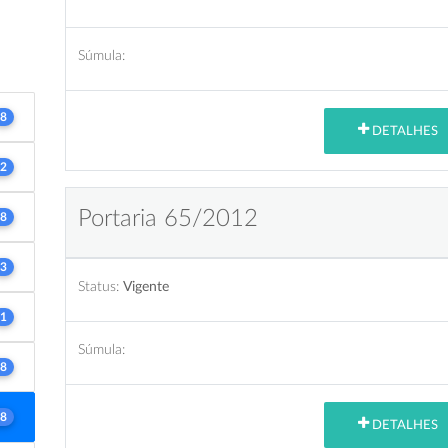
Súmula:
8
DETALHES
2
Portaria 65/2012
8
3
Status:
Vigente
1
Súmula:
8
8
DETALHES