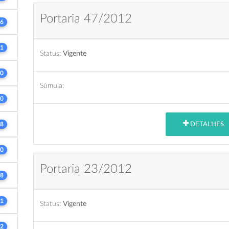
Portaria 47/2012
6
1
Status:
Vigente
0
Súmula:
0
DETALHES
8
0
Portaria 23/2012
8
1
Status:
Vigente
2