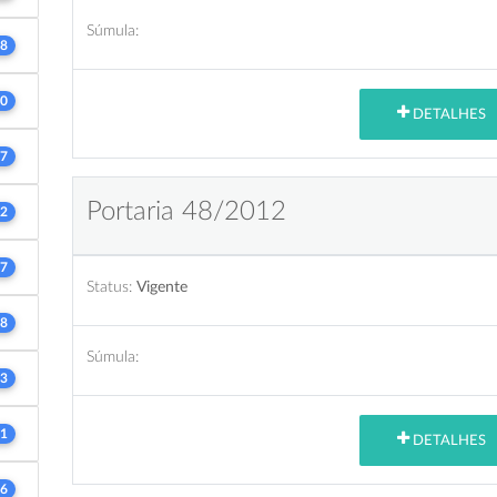
Súmula:
8
0
DETALHES
7
Portaria 48/2012
2
7
Status:
Vigente
8
Súmula:
3
1
DETALHES
6