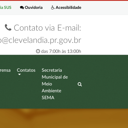
ia SUS
Ouvidoria
Acessibilidade
Contato via E-mail:
o@clevelandia.pr.gov.br
das 7:00h às 13:00h
rensa
Contatos
Secretaria
Municipal de
Meio
Ambiente
SEMA