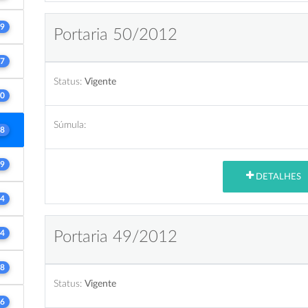
9
Portaria 50/2012
7
Status:
Vigente
0
Súmula:
8
9
DETALHES
4
4
Portaria 49/2012
8
Status:
Vigente
6