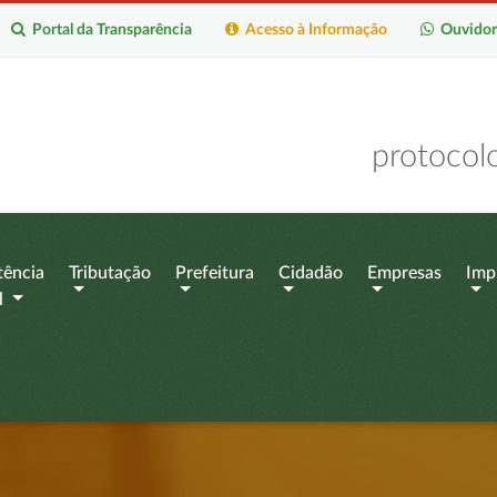
Portal da Transparência
Acesso à Informação
Ouvidor
protocol
tência
Tributação
Prefeitura
Cidadão
Empresas
Imp
l