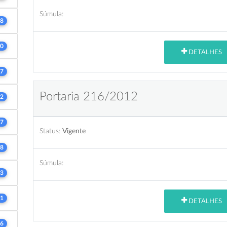
Súmula:
8
0
DETALHES
7
Portaria 216/2012
2
7
Status:
Vigente
8
Súmula:
3
1
DETALHES
6