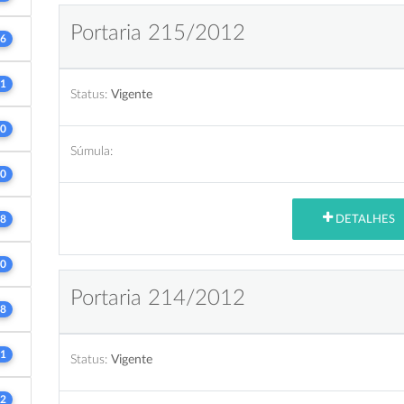
Portaria 215/2012
6
1
Status:
Vigente
0
Súmula:
0
DETALHES
8
0
Portaria 214/2012
8
1
Status:
Vigente
2