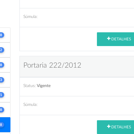
Súmula:
8
DETALHES
2
Portaria 222/2012
8
3
Status:
Vigente
1
Súmula:
8
8
DETALHES