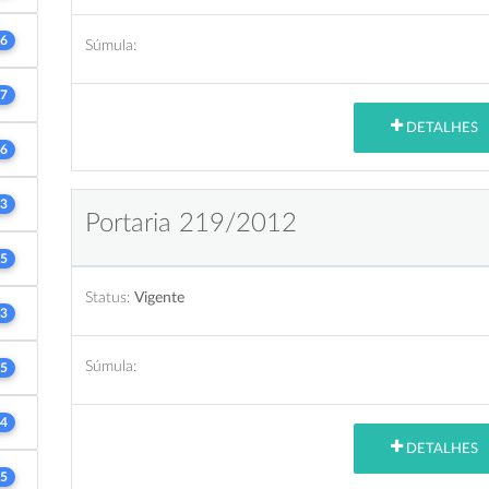
6
Súmula:
7
DETALHES
6
3
Portaria 219/2012
5
Status:
Vigente
3
Súmula:
5
4
DETALHES
5