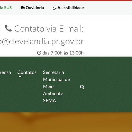
ia SUS
Ouvidoria
Acessibilidade
Contato via E-mail:
o@clevelandia.pr.gov.br
das 7:00h às 13:00h
rensa
Contatos
Secretaria
Municipal de
Meio
Ambiente
SEMA