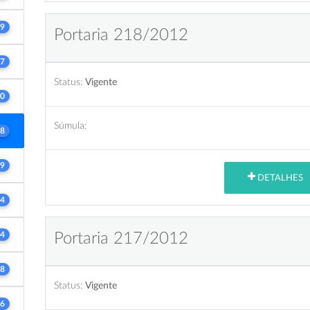
9
Portaria 218/2012
7
Status:
Vigente
0
Súmula:
8
9
DETALHES
4
4
Portaria 217/2012
8
Status:
Vigente
6