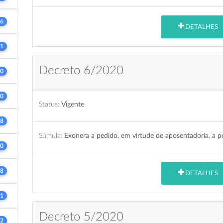
6
DETALHES
1
Decreto 6/2020
0
0
Status:
Vigente
8
Súmula:
Exonera a pedido, em virtude de aposentadoria, a p
0
8
DETALHES
1
Decreto 5/2020
2