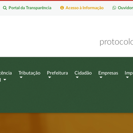
Portal da Transparência
Acesso à Informação
Ouvidor
protocol
tência
Tributação
Prefeitura
Cidadão
Empresas
Imp
l