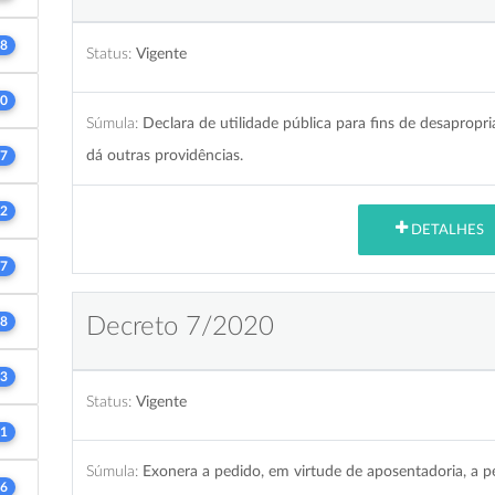
8
Status:
Vigente
0
Súmula:
Declara de utilidade pública para fins de desapropri
dá outras providências.
7
2
DETALHES
7
Decreto 7/2020
8
3
Status:
Vigente
1
Súmula:
Exonera a pedido, em virtude de aposentadoria, a 
6