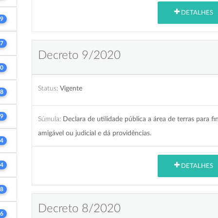
DETALHES
9
7
Decreto 9/2020
0
Status:
Vigente
8
9
Súmula:
Declara de utilidade pública a área de terras para f
amigável ou judicial e dá providências.
4
4
DETALHES
8
Decreto 8/2020
6