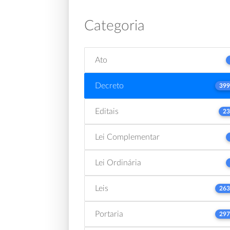
Categoria
Ato
Decreto
399
Editais
23
Lei Complementar
Lei Ordinária
Leis
263
Portaria
297