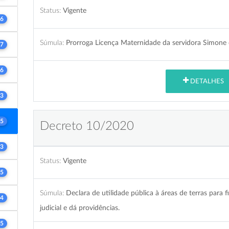
Status:
Vigente
6
Súmula:
Prorroga Licença Maternidade da servidora Simone
7
6
DETALHES
3
5
Decreto 10/2020
3
Status:
Vigente
5
Súmula:
Declara de utilidade pública à áreas de terras para f
4
judicial e dá providências.
5