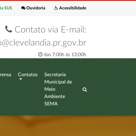
ia SUS
Ouvidoria
Acessibilidade
Contato via E-mail:
o@clevelandia.pr.gov.br
das 7:00h às 13:00h
rensa
Contatos
Secretaria
Municipal de
Meio
Ambiente
SEMA