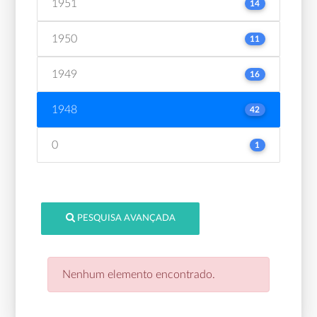
1951
14
1950
11
1949
16
1948
42
0
1
PESQUISA AVANÇADA
Nenhum elemento encontrado.