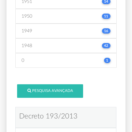
1951
14
1950
11
1949
16
1948
42
0
1
PESQUISA AVANÇADA
Decreto 193/2013