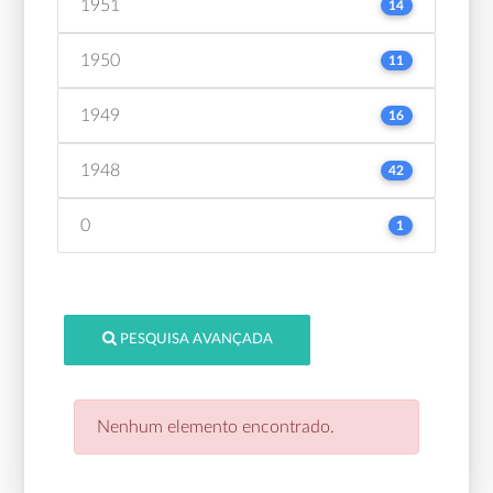
1951
14
1950
11
1949
16
1948
42
0
1
PESQUISA AVANÇADA
Nenhum elemento encontrado.